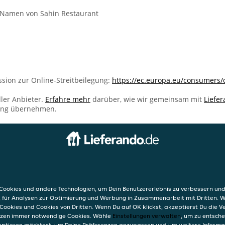
m Namen von Sahin Restaurant
sion zur Online-Streitbeilegung:
https://ec.europa.eu/consumers/
ller Anbieter.
Erfahre mehr
darüber, wie wir gemeinsam mit
Liefe
ung übernehmen.
INFO
t
AGB
36F
Datensc
ookies und andere Technologien, um Dein Benutzererlebnis zu verbessern und
Verwend
, für Analysen zur Optimierung und Werbung in Zusammenarbeit mit Dritten. 
Impres
Cookies und Cookies von Dritten. Wenn Du auf OK klickst, akzeptierst Du die 
etzen immer notwendige Cookies. Wähle
Einstellungen verwalten
, um zu entsch
eptieren möchtest, um Deine Präferenzen anzupassen und um weitere Informa