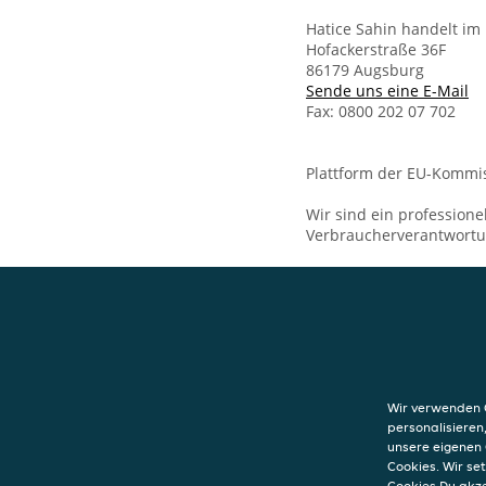
Hatice Sahin handelt i
Hofackerstraße 36F
86179 Augsburg
Sende uns eine E-Mail
Fax: 0800 202 07 702
Plattform der EU-Kommis
Wir sind ein professione
Verbraucherverantwort
KONTAKT
Sahin Restauran
Hofackerstraße 
Wir verwenden C
86179
Augsburg
personalisieren
unsere eigenen 
Cookies. Wir s
Cookies Du akz