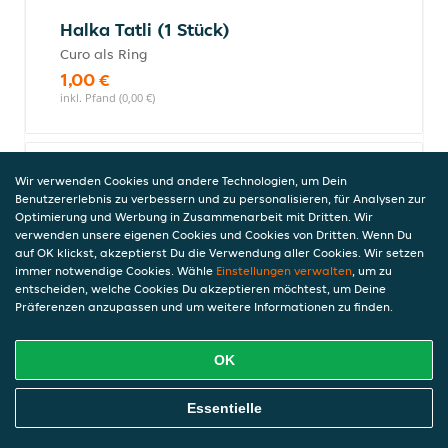
Halka Tatli (1 Stück)
Curo als Ring
1,00 €
inkl. Pfand (0,00 €)
Baklava (3 Stück)
Wir verwenden Cookies und andere Technologien, um Dein
Benutzererlebnis zu verbessern und zu personalisieren, für Analysen zur
süßer Blätterteig mit Walnüssen
Optimierung und Werbung in Zusammenarbeit mit Dritten. Wir
3,90 €
verwenden unsere eigenen Cookies und Cookies von Dritten. Wenn Du
inkl. Pfand (0,00 €)
auf OK klickst, akzeptierst Du die Verwendung aller Cookies. Wir setzen
immer notwendige Cookies. Wähle
Einstellungen verwalten
, um zu
entscheiden, welche Cookies Du akzeptieren möchtest, um Deine
Präferenzen anzupassen und um weitere Informationen zu finden.
Alkoholfreie Getränke
OK
Online Essen Bestellen
Orangensaft 0,33l
Essentielle
2,55 €